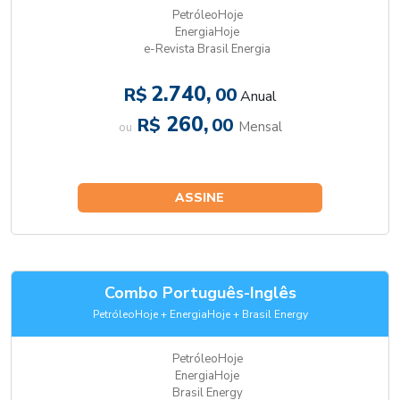
PetróleoHoje
EnergiaHoje
e-Revista Brasil Energia
2.740,
R$
00
Anual
260,
R$
00
Mensal
ou
ASSINE
Combo Português-Inglês
PetróleoHoje + EnergiaHoje + Brasil Energy
PetróleoHoje
EnergiaHoje
Brasil Energy