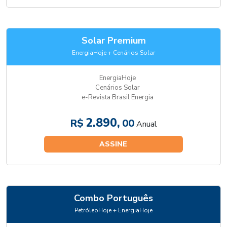
Solar Premium
EnergiaHoje + Cenários Solar
EnergiaHoje
Cenários Solar
e-Revista Brasil Energia
2.890,
R$
00
Anual
ASSINE
Combo Português
PetróleoHoje + EnergiaHoje