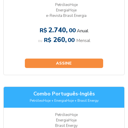
PetróleoHoje
EnergiaHoje
e-Revista Brasil Energia
2.740,
R$
00
Anual
260,
R$
00
Mensal
ou
ASSINE
Combo Português-Inglês
PetróleoHoje + EnergiaHoje + Brasil Energy
PetróleoHoje
EnergiaHoje
Brasil Energy