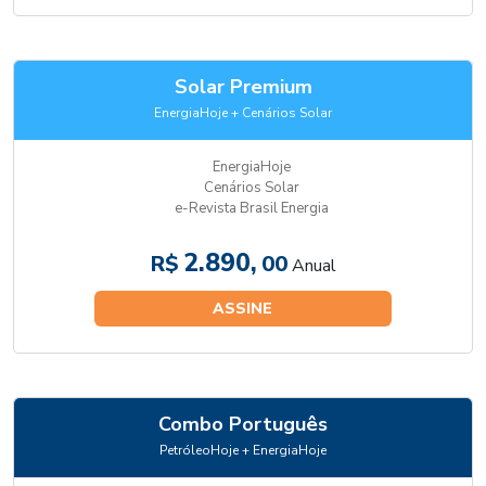
Solar Premium
EnergiaHoje + Cenários Solar
EnergiaHoje
Cenários Solar
e-Revista Brasil Energia
2.890,
R$
00
Anual
ASSINE
Combo Português
PetróleoHoje + EnergiaHoje