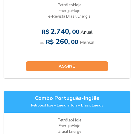
PetróleoHoje
EnergiaHoje
e-Revista Brasil Energia
2.740,
R$
00
Anual
260,
R$
00
Mensal
ou
ASSINE
Combo Português-Inglês
PetróleoHoje + EnergiaHoje + Brasil Energy
PetróleoHoje
EnergiaHoje
Brasil Energy