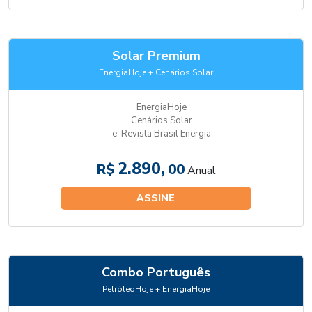
Solar Premium
EnergiaHoje + Cenários Solar
EnergiaHoje
Cenários Solar
e-Revista Brasil Energia
2.890,
R$
00
Anual
ASSINE
Combo Português
PetróleoHoje + EnergiaHoje