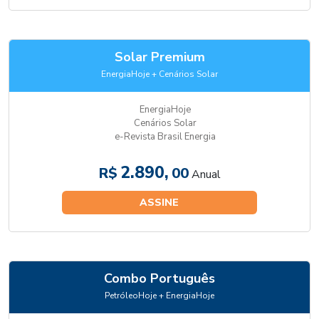
Solar Premium
EnergiaHoje + Cenários Solar
EnergiaHoje
Cenários Solar
e-Revista Brasil Energia
2.890,
R$
00
Anual
ASSINE
Combo Português
PetróleoHoje + EnergiaHoje