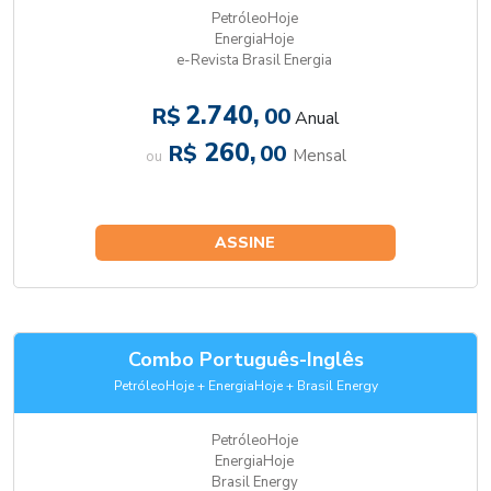
PetróleoHoje
EnergiaHoje
e-Revista Brasil Energia
2.740,
R$
00
Anual
260,
R$
00
Mensal
ou
ASSINE
Combo Português-Inglês
PetróleoHoje + EnergiaHoje + Brasil Energy
PetróleoHoje
EnergiaHoje
Brasil Energy