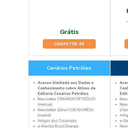
Grátis
CADASTRE-SE
Cenários Petróleo
Acesso ilimitado aos Dados e
Aces
Conhecimento sobre Ativos da
Conh
Editoria Cenários Petróleo
Edit
Newsletter CENÁRIOS PETRÓLEO
News
(mensal)
News
Newsletter diária HOJE NA MÍDIA
(man
(manhã)
Arti
Artigos dos Colunistas
e-Re
e-Revista Brasil Energia
News