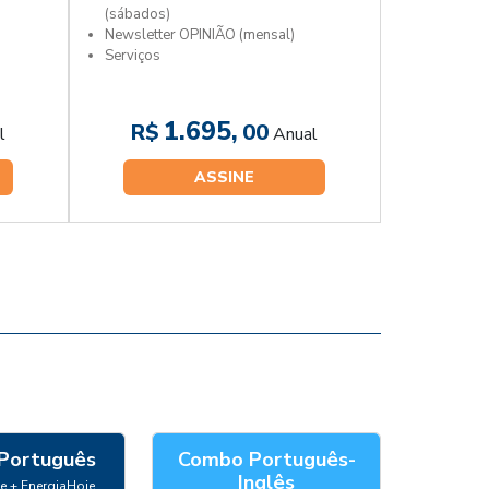
(sábados)
Newsletter OPINIÃO (mensal)
Serviços
1.695,
R$
00
l
Anual
ASSINE
Português
Combo Português-
Inglês
e + EnergiaHoje