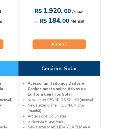
1.920,
R$
00
l
Anual
184,
R$
00
l
Mensal
ou
ASSINE
Cenários Solar
e
Acesso ilimitado aos Dados e
da
Conhecimento sobre Ativos da
Editoria Cenários Solar
mensal)
Newsletter CENÁRIOS SOLAR (mensal)
A
Newsletter diária HOJE NA MÍDIA
(manhã)
Artigos dos Colunistas
e-Revista Brasil Energia
MANA
Newsletter MAIS LIDAS DA SEMANA