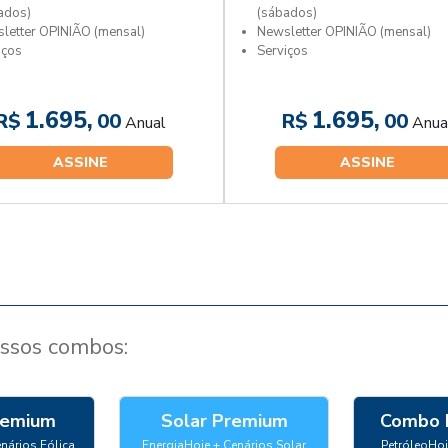
ados)
(sábados)
letter OPINIÃO (mensal)
Newsletter OPINIÃO (mensal)
iços
Serviços
1.695,
1.695,
R$
00
R$
00
Anual
Anua
ASSINE
ASSINE
ssos combos:
remium
Solar Premium
Combo 
nários Eólica
EnergiaHoje + Cenários Solar
PetróleoHoj