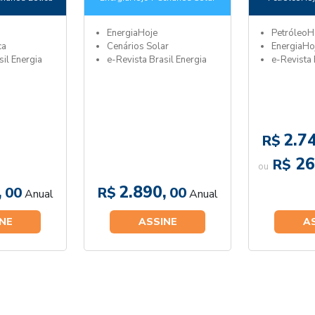
EnergiaHoje
PetróleoH
ca
Cenários Solar
EnergiaHo
sil Energia
e-Revista Brasil Energia
e-Revista 
2.74
R$
26
R$
ou
,
2.890,
00
R$
00
Anual
Anual
NE
ASSINE
A