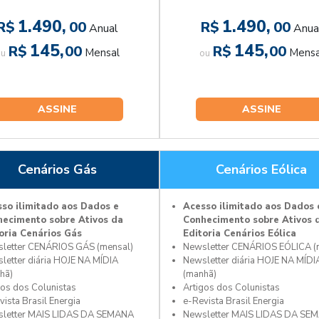
1.490,
1.490,
R$
00
R$
00
Anual
Anua
145,
145,
R$
00
R$
00
Mensal
Mensa
ou
ou
ASSINE
ASSINE
Cenários Gás
Cenários Eólica
so ilimitado aos Dados e
Acesso ilimitado aos Dados 
ecimento sobre Ativos da
Conhecimento sobre Ativos 
oria Cenários Gás
Editoria Cenários Eólica
letter CENÁRIOS GÁS (mensal)
Newsletter CENÁRIOS EÓLICA (
letter diária HOJE NA MÍDIA
Newsletter diária HOJE NA MÍDI
hã)
(manhã)
gos dos Colunistas
Artigos dos Colunistas
vista Brasil Energia
e-Revista Brasil Energia
letter MAIS LIDAS DA SEMANA
Newsletter MAIS LIDAS DA SE