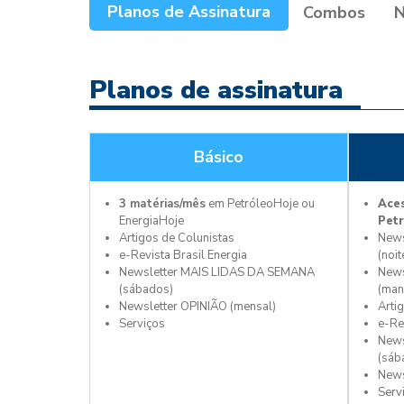
Planos de Assinatura
Combos
N
Planos de assinatura
Básico
3 matérias/mês
em PetróleoHoje ou
Aces
EnergiaHoje
Petr
Artigos de Colunistas
News
e-Revista Brasil Energia
(noit
Newsletter MAIS LIDAS DA SEMANA
News
(sábados)
(man
Newsletter OPINIÃO (mensal)
Arti
Serviços
e-Re
News
(sáb
News
Serv