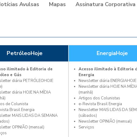
otícias Avulsas
Mapas
Assinatura Corporativa
PetróleoHoje
EnergiaHoje
so ilimitado à Editoria de
Acesso ilimitado à Editoria 
óleo e Gás
Energia
letter diária PETRÓLEOHOJE
Newsletter diária ENERGIAHOJE 
e)
Newsletter diária HOJE NA MÍDI
letter diária HOJE NA MÍDIA
(manhã)
hã)
Artigos dos Colunistas
gos de Colunista
e-Revista Brasil Energia
vista Brasil Energia
Newsletter MAIS LIDAS DA SE
letter MAIS LIDAS DA SEMANA
(sábados)
ados)
Newsletter OPINIÃO (mensal)
letter OPINIÃO (mensal)
Serviços
iços