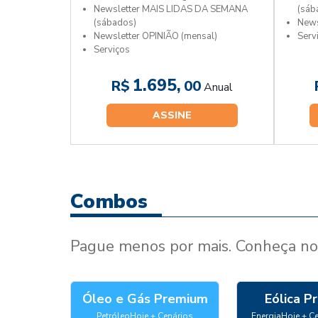
Newsletter MAIS LIDAS DA SEMANA
(sáb
(sábados)
News
Newsletter OPINIÃO (mensal)
Serv
Serviços
1.695,
R$
00
Anual
ASSINE
Combos
Pague menos por mais. Conheça no
Óleo e Gás Premium
Eólica P
PetróleoHoje + Cenários
EnergiaHoje + Ce