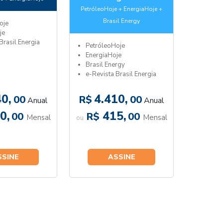
PetróleoHoje + EnergiaHoje +
Brasil Energy
oje
je
Brasil Energia
PetróleoHoje
EnergiaHoje
Brasil Energy
e-Revista Brasil Energia
0,
4.410,
00
R$
00
Anual
Anual
0,
415,
00
R$
00
Mensal
Mensal
ou
SSINE
ASSINE