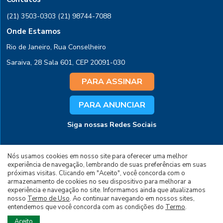
(21) 3503-0303
(21) 98744-7088
Onde Estamos
Rio de Janeiro, Rua Conselheiro
Saraiva, 28 Sala 601, CEP 20091-030
PARA ASSINAR
PARA ANUNCIAR
Siga nossas Redes Sociais
Nós usamos cookies em nosso site para oferecer uma melhor
experiência de navegação, lembrando de suas preferências em suas
próximas visitas. Clicando em "Aceito", você concorda com o
armazenamento de cookies no seu dispositivo para melhorar a
experiência e navegação no site. Informamos ainda que atualizamos
© 2026 Todos os Direitos Reservados à Editora
nosso
Termo de Uso
. Ao continuar navegando em nossos sites,
entendemos que você concorda com as condições do
Termo
.
Brasil Energia LTDA - Desenvolvido por
Aceito