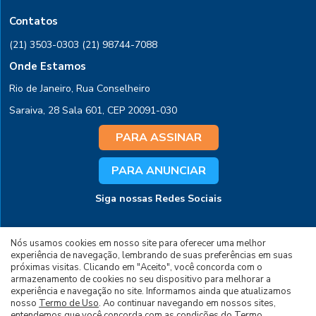
Contatos
(21) 3503-0303
(21) 98744-7088
Onde Estamos
Rio de Janeiro, Rua Conselheiro
Saraiva, 28 Sala 601, CEP 20091-030
PARA ASSINAR
PARA ANUNCIAR
Siga nossas Redes Sociais
Nós usamos cookies em nosso site para oferecer uma melhor
experiência de navegação, lembrando de suas preferências em suas
próximas visitas. Clicando em "Aceito", você concorda com o
armazenamento de cookies no seu dispositivo para melhorar a
experiência e navegação no site. Informamos ainda que atualizamos
© 2026 Todos os Direitos Reservados à Editora
nosso
Termo de Uso
. Ao continuar navegando em nossos sites,
entendemos que você concorda com as condições do
Termo
.