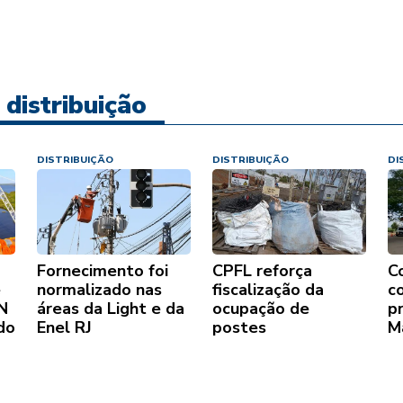
 distribuição
DISTRIBUIÇÃO
DISTRIBUIÇÃO
DI
Fornecimento foi
CPFL reforça
C
e
normalizado nas
fiscalização da
c
IN
áreas da Light e da
ocupação de
p
do
Enel RJ
postes
M