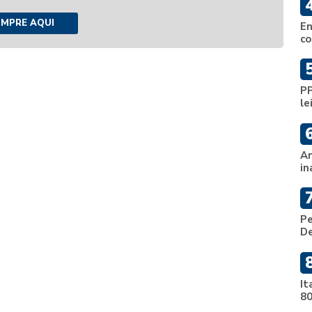
MPRE AQUI
En
co
PP
le
An
in
Pe
De
It
80