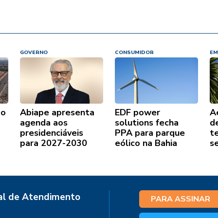
GOVERNO
CONSUMIDOR
EM
ão
Abiape apresenta
EDF power
A
agenda aos
solutions fecha
d
presidenciáveis
PPA para parque
t
para 2027-2030
eólico na Bahia
s
al de Atendimento
PARA ASSINAR