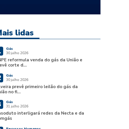
ais lidas
Gás
1
30 julho 2026
PE reformula venda do gás da União e
evê corte d...
Gás
2
30 julho 2026
lveira prevê primeiro leilão do gás da
ião no fi...
Gás
3
31 julho 2026
soduto interligará redes da Necta e da
omgás
Recursos Humanos