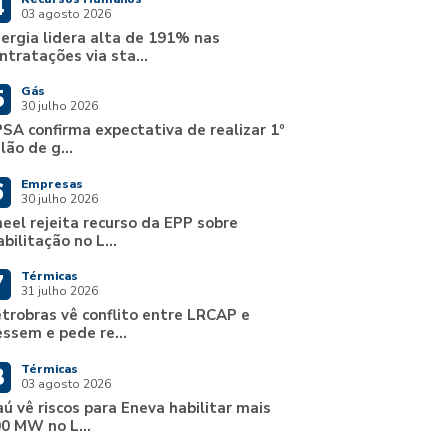
4
03 agosto 2026
ergia lidera alta de 191% nas
ntratações via sta...
Gás
5
30 julho 2026
SA confirma expectativa de realizar 1º
ilão de g...
Empresas
6
30 julho 2026
eel rejeita recurso da EPP sobre
abilitação no L...
Térmicas
7
31 julho 2026
trobras vê conflito entre LRCAP e
ssem e pede re...
Térmicas
8
03 agosto 2026
aú vê riscos para Eneva habilitar mais
0 MW no L...