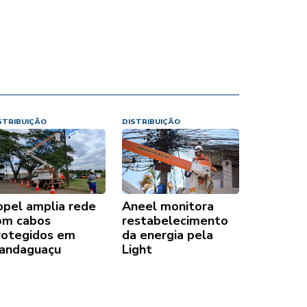
STRIBUIÇÃO
DISTRIBUIÇÃO
opel amplia rede
Aneel monitora
om cabos
restabelecimento
rotegidos em
da energia pela
andaguaçu
Light