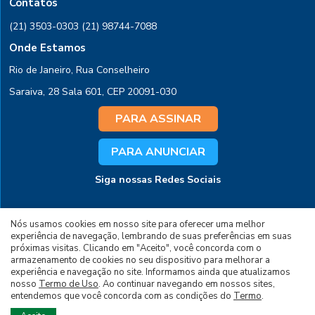
Contatos
(21) 3503-0303
(21) 98744-7088
Onde Estamos
Rio de Janeiro, Rua Conselheiro
Saraiva, 28 Sala 601, CEP 20091-030
PARA ASSINAR
PARA ANUNCIAR
Siga nossas Redes Sociais
Nós usamos cookies em nosso site para oferecer uma melhor
experiência de navegação, lembrando de suas preferências em suas
próximas visitas. Clicando em "Aceito", você concorda com o
armazenamento de cookies no seu dispositivo para melhorar a
experiência e navegação no site. Informamos ainda que atualizamos
© 2026 Todos os Direitos Reservados à Editora
nosso
Termo de Uso
. Ao continuar navegando em nossos sites,
entendemos que você concorda com as condições do
Termo
.
Brasil Energia LTDA - Desenvolvido por