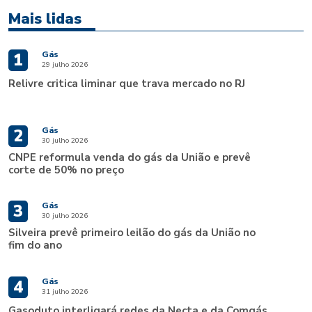
Mais lidas
Gás
1
29 julho 2026
Relivre critica liminar que trava mercado no RJ
Gás
2
30 julho 2026
CNPE reformula venda do gás da União e prevê
corte de 50% no preço
Gás
3
30 julho 2026
Silveira prevê primeiro leilão do gás da União no
fim do ano
Gás
4
31 julho 2026
Gasoduto interligará redes da Necta e da Comgás