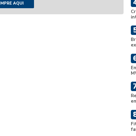
MPRE AQUI
Cr
in
Br
ex
En
M
Re
em
Fi
fa