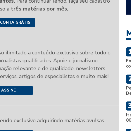
antes.
Para continuar lendo, faça seu cadastro
sso a
três matérias por mês.
 CONTA GRÁTIS
M
so ilimitado a conteúdo exclusivo sobre todo o
rnalistas qualificados. Apoie o jornalismo
En
co
mação relevante e de qualidade, newsletters
 serviços, artigos de especialistas e muito mais!
Pe
ASSINE
De
It
teúdo exclusivo adquirindo matérias avulsas.
80