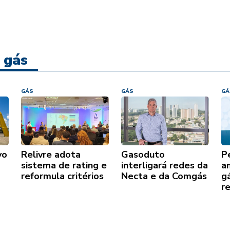
e gás
GÁS
GÁS
GÁ
vo
Relivre adota
Gasoduto
P
sistema de rating e
interligará redes da
a
reformula critérios
Necta e da Comgás
gá
r