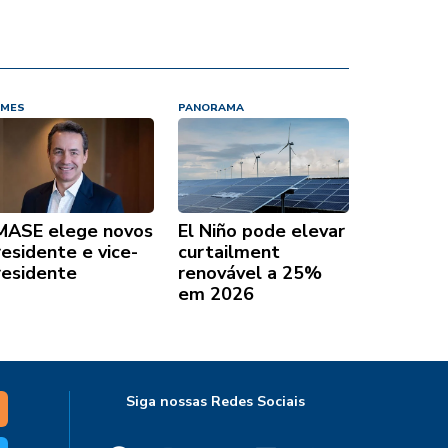
MES
PANORAMA
MASE elege novos
El Niño pode elevar
residente e vice-
curtailment
residente
renovável a 25%
em 2026
Siga nossas Redes Sociais