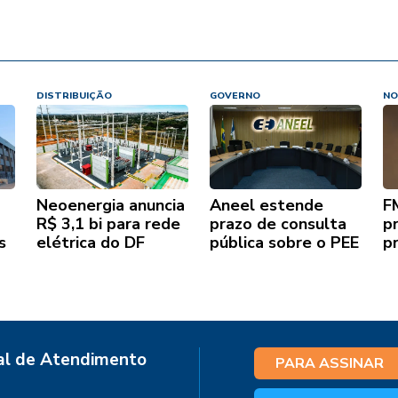
DISTRIBUIÇÃO
GOVERNO
NO
Neoenergia anuncia
Aneel estende
F
R$ 3,1 bi para rede
prazo de consulta
p
s
elétrica do DF
pública sobre o PEE
p
al de Atendimento
PARA ASSINAR