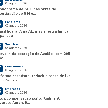
4
04 agosto 2026
onograma de 61% das obras de
terligação ao SIN e...
Panorama
5
05 agosto 2026
asil lidera IA na AL, mas energia limita
pansão,...
Térmicas
6
05 agosto 2026
eva inicia operação de Azulão I com 295
W
Consumidor
7
05 agosto 2026
forma estrutural reduziria conta de luz
 32%, ap...
Empresas
8
05 agosto 2026
tch: compensação por curtailment
vorece Auren, E...