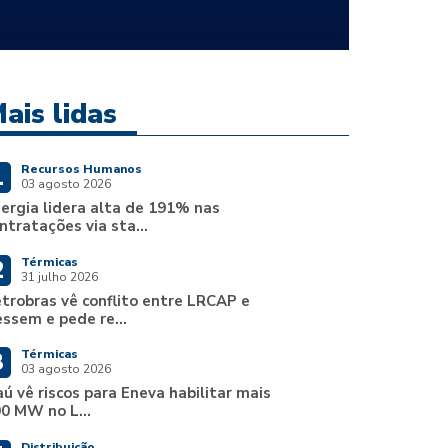
ais lidas
Recursos Humanos
1
03 agosto 2026
ergia lidera alta de 191% nas
ntratações via sta...
Térmicas
2
31 julho 2026
trobras vê conflito entre LRCAP e
ssem e pede re...
Térmicas
3
03 agosto 2026
aú vê riscos para Eneva habilitar mais
0 MW no L...
Distribuição