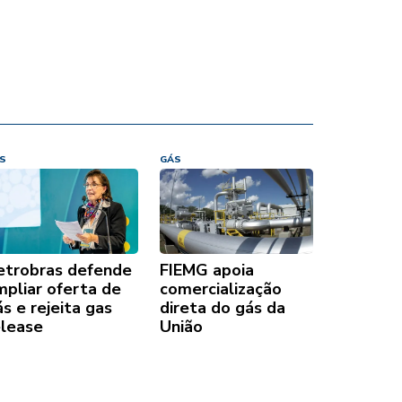
S
GÁS
etrobras defende
FIEMG apoia
mpliar oferta de
comercialização
s e rejeita gas
direta do gás da
elease
União