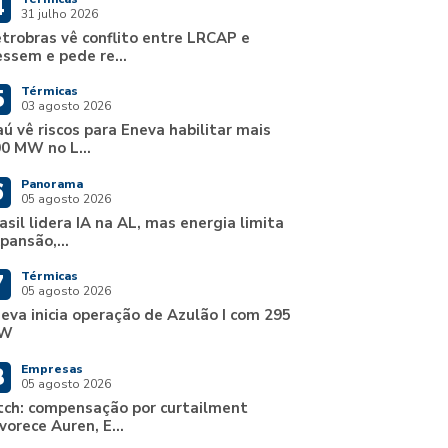
4
31 julho 2026
trobras vê conflito entre LRCAP e
ssem e pede re...
Térmicas
5
03 agosto 2026
aú vê riscos para Eneva habilitar mais
0 MW no L...
Panorama
6
05 agosto 2026
asil lidera IA na AL, mas energia limita
pansão,...
Térmicas
7
05 agosto 2026
eva inicia operação de Azulão I com 295
W
Empresas
8
05 agosto 2026
tch: compensação por curtailment
vorece Auren, E...