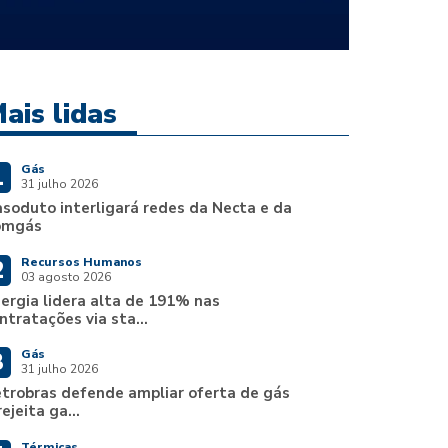
ais lidas
Gás
1
31 julho 2026
soduto interligará redes da Necta e da
omgás
Recursos Humanos
2
03 agosto 2026
ergia lidera alta de 191% nas
ntratações via sta...
Gás
3
31 julho 2026
trobras defende ampliar oferta de gás
rejeita ga...
Térmicas