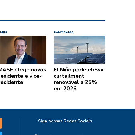
MES
PANORAMA
MASE elege novos
El Niño pode elevar
residente e vice-
curtailment
residente
renovável a 25%
em 2026
Siga nossas Redes Sociais