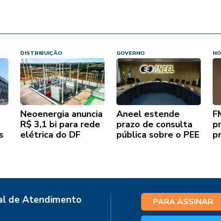
DISTRIBUIÇÃO
GOVERNO
NO
Neoenergia anuncia
Aneel estende
F
R$ 3,1 bi para rede
prazo de consulta
p
s
elétrica do DF
pública sobre o PEE
p
al de Atendimento
PARA ASSINAR