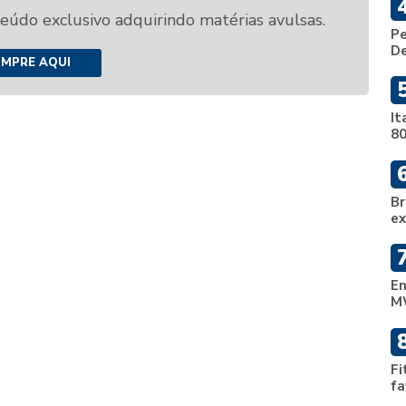
teúdo exclusivo adquirindo matérias avulsas.
Pe
De
MPRE AQUI
It
80
Br
ex
En
M
Fi
fa