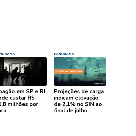
NORAMA
PANORAMA
pagão em SP e RJ
Projeções de carga
ode custar R$
indicam elevação
5,8 milhões por
de 2,1% no SIN ao
ora
final de julho