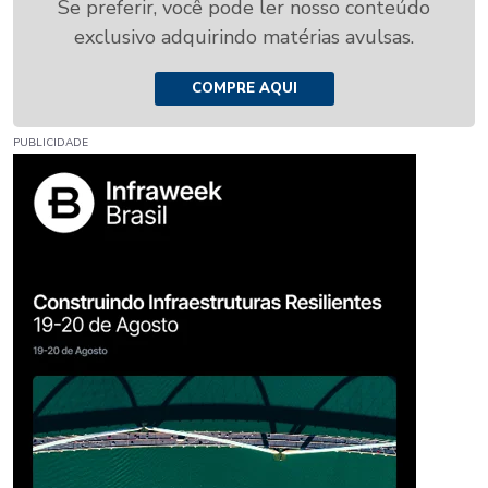
Se preferir, você pode ler nosso conteúdo
exclusivo adquirindo matérias avulsas.
COMPRE AQUI
PUBLICIDADE