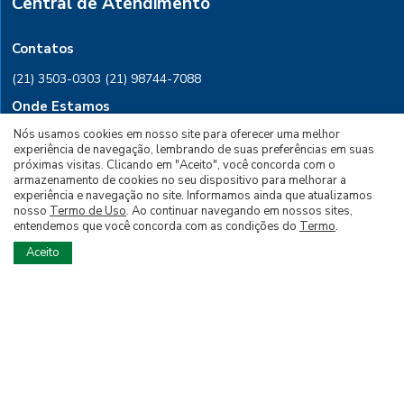
Central de Atendimento
Contatos
(21) 3503-0303
(21) 98744-7088
Onde Estamos
Nós usamos cookies em nosso site para oferecer uma melhor
Rio de Janeiro, Rua Conselheiro
experiência de navegação, lembrando de suas preferências em suas
Saraiva, 28 Sala 601, CEP 20091-030
próximas visitas. Clicando em "Aceito", você concorda com o
armazenamento de cookies no seu dispositivo para melhorar a
experiência e navegação no site. Informamos ainda que atualizamos
PARA ASSINAR
nosso
Termo de Uso
. Ao continuar navegando em nossos sites,
entendemos que você concorda com as condições do
Termo
.
PARA ANUNCIAR
Aceito
Siga nossas Redes Sociais