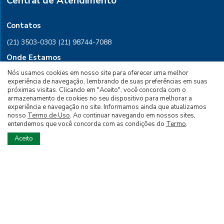
Central de Atendimento
Contatos
(21) 3503-0303
(21) 98744-7088
Onde Estamos
Nós usamos cookies em nosso site para oferecer uma melhor
Rio de Janeiro, Rua Conselheiro
experiência de navegação, lembrando de suas preferências em suas
Saraiva, 28 Sala 601, CEP 20091-030
próximas visitas. Clicando em "Aceito", você concorda com o
armazenamento de cookies no seu dispositivo para melhorar a
experiência e navegação no site. Informamos ainda que atualizamos
PARA ASSINAR
nosso
Termo de Uso
. Ao continuar navegando em nossos sites,
entendemos que você concorda com as condições do
Termo
.
PARA ANUNCIAR
Aceito
Siga nossas Redes Sociais
© 2026 Todos os Direitos Reservados à Editora