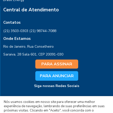
Central de Atendimento
Contatos
(21) 3503-0303
(21) 98744-7088
Onde Estamos
Rio de Janeiro, Rua Conselheiro
Saraiva, 28 Sala 601, CEP 20091-030
PARA ASSINAR
PARA ANUNCIAR
Siga nossas Redes Sociais
Nós usamos cookies em nosso site para oferecer uma melhor
experiência de navegação, lembrando de suas preferências em suas
próximas visitas. Clicando em "Aceito", você concorda com o