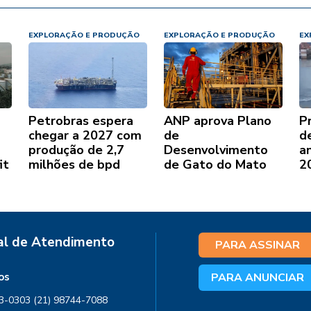
EXPLORAÇÃO E PRODUÇÃO
EXPLORAÇÃO E PRODUÇÃO
EX
Petrobras espera
ANP aprova Plano
P
chegar a 2027 com
de
d
produção de 2,7
Desenvolvimento
a
it
milhões de bpd
de Gato do Mato
2
al de Atendimento
PARA ASSINAR
os
PARA ANUNCIAR
03-0303
(21) 98744-7088