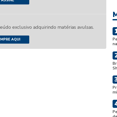
ASSINE
M
teúdo exclusivo adquirindo matérias avulsas.
Pe
MPRE AQUI
na
Br
Sh
Pr
mi
Pe
de