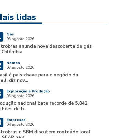
ais lidas
Gás
1
03 agosto 2026
trobras anuncia nova descoberta de gás
 Colômbia
Nomes
2
03 agosto 2026
asil é país-chave para o negócio da
ell, diz nov...
Exploração e Produção
3
03 agosto 2026
odução nacional bate recorde de 5,842
lhões de b...
Empresas
4
04 agosto 2026
trobras e SBM discutem conteúdo local
 SEAP na s...