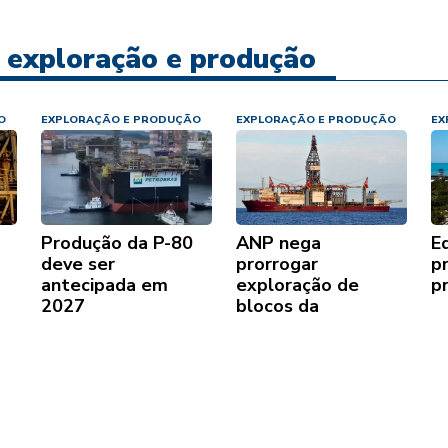
e exploração e produção
O
EXPLORAÇÃO E PRODUÇÃO
EXPLORAÇÃO E PRODUÇÃO
EX
o
Produção da P-80
ANP nega
E
deve ser
prorrogar
p
antecipada em
exploração de
p
2027
blocos da
Petrobras no
Espírito Santo