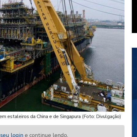
em estaleiros da China e de Singapura (Foto: Divulgação)
 seu login
e continue lendo.