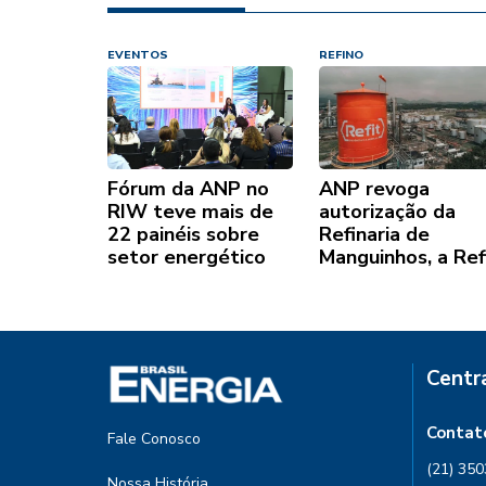
EVENTOS
REFINO
Fórum da ANP no
ANP revoga
RIW teve mais de
autorização da
22 painéis sobre
Refinaria de
setor energético
Manguinhos, a Ref
Centr
Contat
Fale Conosco
(21) 35
Nossa História