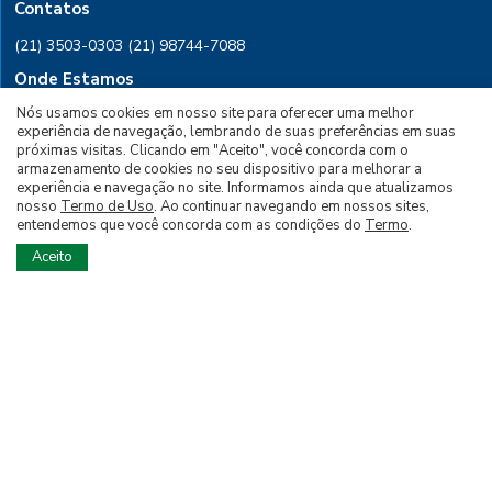
Contatos
(21) 3503-0303
(21) 98744-7088
Onde Estamos
Nós usamos cookies em nosso site para oferecer uma melhor
Rio de Janeiro, Rua Conselheiro
experiência de navegação, lembrando de suas preferências em suas
Saraiva, 28 Sala 601, CEP 20091-030
próximas visitas. Clicando em "Aceito", você concorda com o
armazenamento de cookies no seu dispositivo para melhorar a
experiência e navegação no site. Informamos ainda que atualizamos
PARA ASSINAR
nosso
Termo de Uso
. Ao continuar navegando em nossos sites,
entendemos que você concorda com as condições do
Termo
.
PARA ANUNCIAR
Aceito
Siga nossas Redes Sociais
© 2026 Todos os Direitos Reservados à Editora
Brasil Energia LTDA - Desenvolvido por