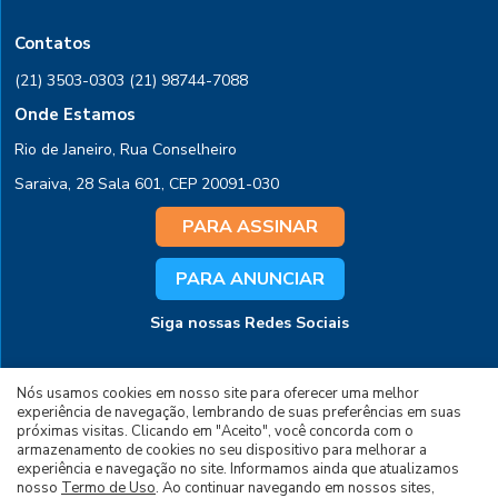
Contatos
(21) 3503-0303
(21) 98744-7088
Onde Estamos
Rio de Janeiro, Rua Conselheiro
Saraiva, 28 Sala 601, CEP 20091-030
PARA ASSINAR
PARA ANUNCIAR
Siga nossas Redes Sociais
Nós usamos cookies em nosso site para oferecer uma melhor
experiência de navegação, lembrando de suas preferências em suas
próximas visitas. Clicando em "Aceito", você concorda com o
armazenamento de cookies no seu dispositivo para melhorar a
experiência e navegação no site. Informamos ainda que atualizamos
© 2026 Todos os Direitos Reservados à Editora
nosso
Termo de Uso
. Ao continuar navegando em nossos sites,