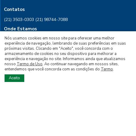
Contatos
(21) 3503-0303
(21) 98744-7088
Onde Estamos
Rio de Janeiro, Rua Conselheiro
Nós usamos cookies em nosso site para oferecer uma melhor
experiência de navegação, lembrando de suas preferências em suas
Saraiva, 28 Sala 601, CEP 20091-030
próximas visitas. Clicando em "Aceito", você concorda com o
armazenamento de cookies no seu dispositivo para melhorar a
PARA ASSINAR
experiência e navegação no site. Informamos ainda que atualizamos
nosso
Termo de Uso
. Ao continuar navegando em nossos sites,
entendemos que você concorda com as condições do
Termo
.
PARA ANUNCIAR
Aceito
Siga nossas Redes Sociais
© 2026 Todos os Direitos Reservados à Editora