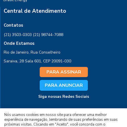
Central de Atendimento
Contatos
(21) 3503-0303
(21) 98744-7088
Onde Estamos
Rio de Janeiro, Rua Conselheiro
Saraiva, 28 Sala 601, CEP 20091-030
PARA ASSINAR
PARA ANUNCIAR
Siga nossas Redes Sociais
Nós usamos cookies em nosso site para oferecer uma melhor
experiência de navegação, lembrando de suas preferências em suas
próximas visitas. Clicando em "Aceito", você concorda com o