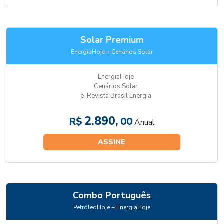
Solar Premium
EnergiaHoje + Cenários Solar
EnergiaHoje
Cenários Solar
e-Revista Brasil Energia
2.890,
R$
00
Anual
ASSINE
Combo Português
PetróleoHoje + EnergiaHoje