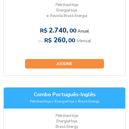
PetróleoHoje
EnergiaHoje
e-Revista Brasil Energia
2.740,
R$
00
Anual
260,
R$
00
Mensal
ou
ASSINE
Combo Português-Inglês
PetróleoHoje + EnergiaHoje + Brasil Energy
PetróleoHoje
EnergiaHoje
Brasil Energy