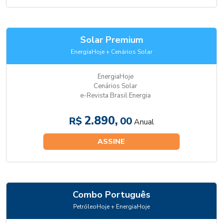
Solar Premium
EnergiaHoje + Cenários Solar
EnergiaHoje
Cenários Solar
e-Revista Brasil Energia
2.890,
R$
00
Anual
ASSINE
Combo Português
PetróleoHoje + EnergiaHoje