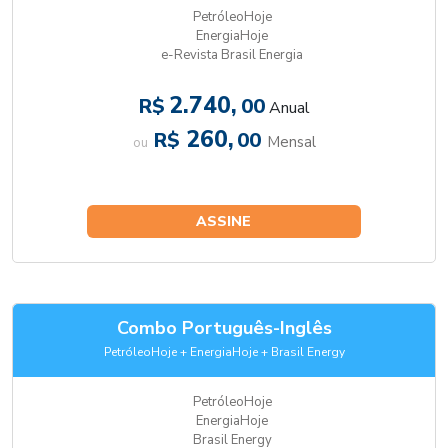
PetróleoHoje
EnergiaHoje
e-Revista Brasil Energia
2.740,
R$
00
Anual
260,
R$
00
Mensal
ou
ASSINE
Combo Português-Inglês
PetróleoHoje + EnergiaHoje + Brasil Energy
PetróleoHoje
EnergiaHoje
Brasil Energy