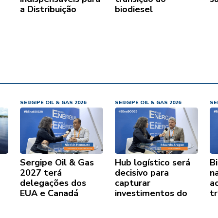
a Distribuição
biodiesel
SERGIPE OIL & GAS 2026
SERGIPE OIL & GAS 2026
SE
Sergipe Oil & Gas
Hub logístico será
B
2027 terá
decisivo para
n
delegações dos
capturar
ac
EUA e Canadá
investimentos do
t
Seap
e