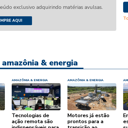
teúdo exclusivo adquirindo matérias avulsas.
To
MPRE AQUI
e amazônia & energia
AMAZÔNIA & ENERGIA
AMAZÔNIA & ENERGIA
AM
Tecnologias de
Motores já estão
E
ação remota são
prontos para a
e
indispensáveis para
transição ao
su