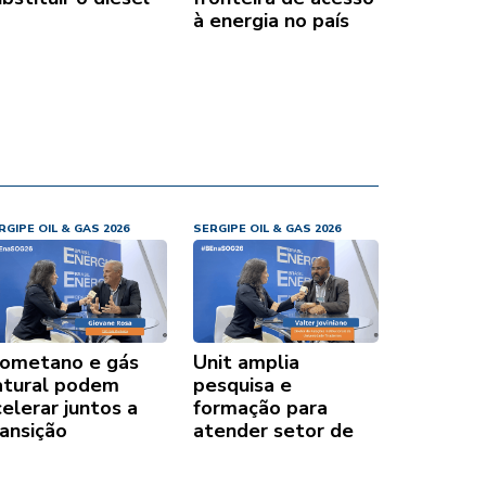
à energia no país
RGIPE OIL & GAS 2026
SERGIPE OIL & GAS 2026
iometano e gás
Unit amplia
atural podem
pesquisa e
elerar juntos a
formação para
ransição
atender setor de
nergética
óleo e gás