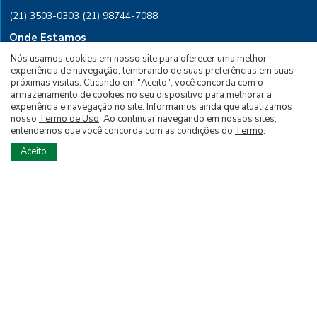
(21) 3503-0303
(21) 98744-7088
Onde Estamos
Nós usamos cookies em nosso site para oferecer uma melhor
Rio de Janeiro, Rua Conselheiro
experiência de navegação, lembrando de suas preferências em suas
Saraiva, 28 Sala 601, CEP 20091-030
próximas visitas. Clicando em "Aceito", você concorda com o
armazenamento de cookies no seu dispositivo para melhorar a
experiência e navegação no site. Informamos ainda que atualizamos
PARA ASSINAR
nosso
Termo de Uso
. Ao continuar navegando em nossos sites,
entendemos que você concorda com as condições do
Termo
.
PARA ANUNCIAR
Aceito
Siga nossas Redes Sociais
© 2026 Todos os Direitos Reservados à Editora
Brasil Energia LTDA - Desenvolvido por