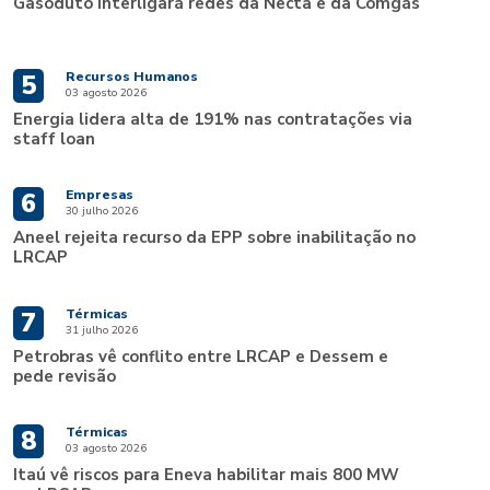
Gasoduto interligará redes da Necta e da Comgás
Recursos Humanos
5
03 agosto 2026
Energia lidera alta de 191% nas contratações via
staff loan
Empresas
6
30 julho 2026
Aneel rejeita recurso da EPP sobre inabilitação no
LRCAP
Térmicas
7
31 julho 2026
Petrobras vê conflito entre LRCAP e Dessem e
pede revisão
Térmicas
8
03 agosto 2026
Itaú vê riscos para Eneva habilitar mais 800 MW