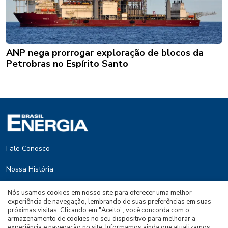
ANP nega prorrogar exploração de blocos da
Petrobras no Espírito Santo
Fale Conosco
Nossa História
Termos de Uso e Politica de Privacidade
Nós usamos cookies em nosso site para oferecer uma melhor
experiência de navegação, lembrando de suas preferências em suas
próximas visitas. Clicando em "Aceito", você concorda com o
Brasil Energy
armazenamento de cookies no seu dispositivo para melhorar a
experiência e navegação no site. Informamos ainda que atualizamos