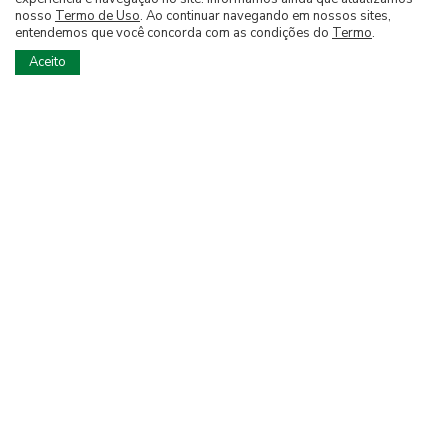
Central de Atendimento
nosso
Termo de Uso
. Ao continuar navegando em nossos sites,
entendemos que você concorda com as condições do
Termo
.
Contatos
Aceito
(21) 3503-0303
(21) 98744-7088
Onde Estamos
Rio de Janeiro, Rua Conselheiro
Saraiva, 28 Sala 601, CEP 20091-030
PARA ASSINAR
PARA ANUNCIAR
Siga nossas Redes Sociais