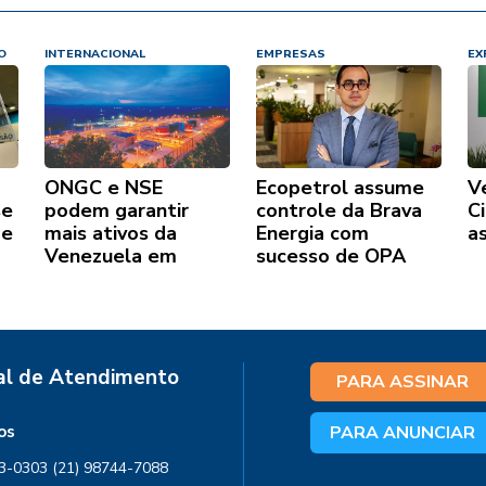
O
INTERNACIONAL
EMPRESAS
EX
ONGC e NSE
Ecopetrol assume
V
se
podem garantir
controle da Brava
C
 e
mais ativos da
Energia com
a
Venezuela em
sucesso de OPA
breve
al de Atendimento
PARA ASSINAR
os
PARA ANUNCIAR
03-0303
(21) 98744-7088