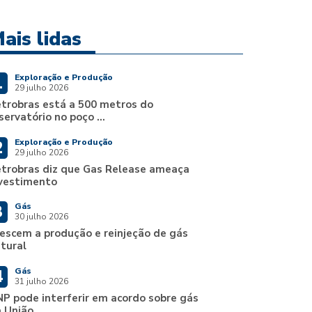
ais lidas
Exploração e Produção
1
29 julho 2026
trobras está a 500 metros do
servatório no poço ...
Exploração e Produção
2
29 julho 2026
trobras diz que Gas Release ameaça
vestimento
Gás
3
30 julho 2026
escem a produção e reinjeção de gás
tural
Gás
4
31 julho 2026
P pode interferir em acordo sobre gás
 União