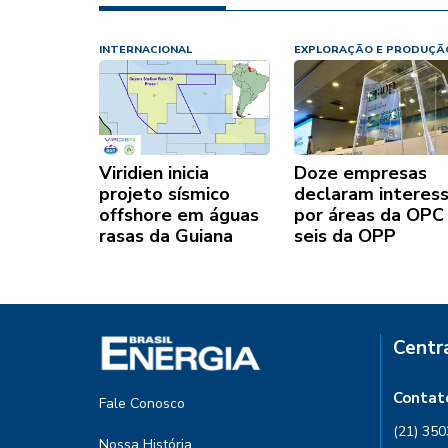
INTERNACIONAL
EXPLORAÇÃO E PRODUÇÃ
Viridien inicia
Doze empresas
projeto sísmico
declaram interes
offshore em águas
por áreas da OPC
rasas da Guiana
seis da OPP
Centr
Contat
Fale Conosco
(21) 35
Nossa História