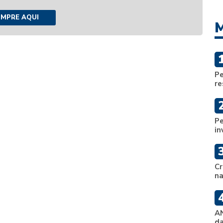
MPRE AQUI
M
Pe
re
Pe
in
Cr
na
AN
da