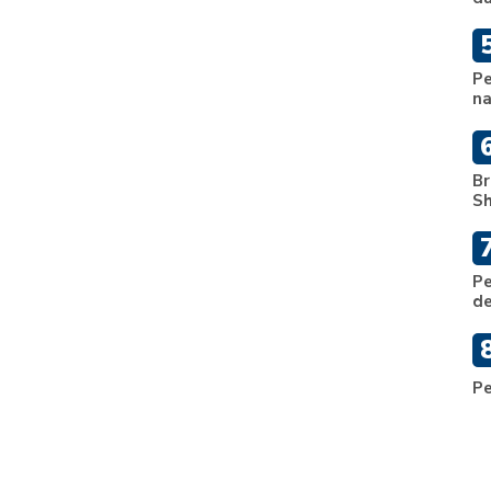
Pe
na
Br
Sh
Pe
de
Pe