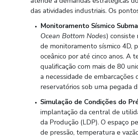
atende a demandas estratégicas do 
das atividades industriais. Os ponto
Monitoramento Sísmico Subma
Ocean Bottom Nodes
) consist
de monitoramento sísmico 4D, pr
oceânico por até cinco anos. A t
qualificação com mais de 80 un
a necessidade de embarcações d
reservatórios sob uma pegada d
Simulação de Condições do Pr
implantação da central de util
da Produção (LDP). O espaço per
de pressão, temperatura e vazão