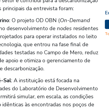
setor e contribui para a descarbonização
s principais da entrevista foram:
E
rino
: O projeto OD OBN
(
On-Demand
e no desenvolvimento de
nodes
residentes
To
ojetados para operar instalados no leito
ecnologia, que entrou na fase final de
idades testadas no Campo de Mero, reduz
e apoio e otimiza o gerenciamento de
e descarbonização.
é-Sal
: A instituição está focada na
idades do Laboratório de Desenvolvimento
mitirá simular, em escala, as condições
 idênticas às encontradas nos poços de