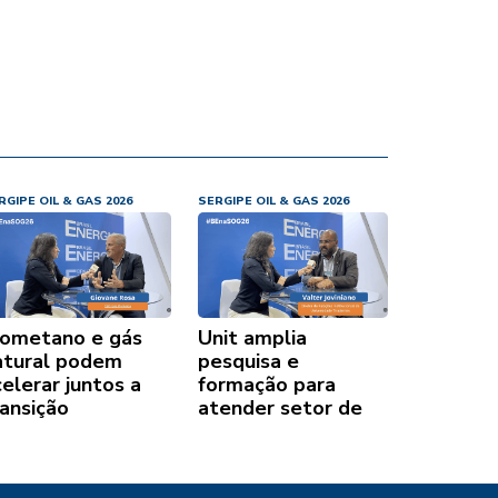
RGIPE OIL & GAS 2026
SERGIPE OIL & GAS 2026
iometano e gás
Unit amplia
atural podem
pesquisa e
elerar juntos a
formação para
ransição
atender setor de
nergética
óleo e gás