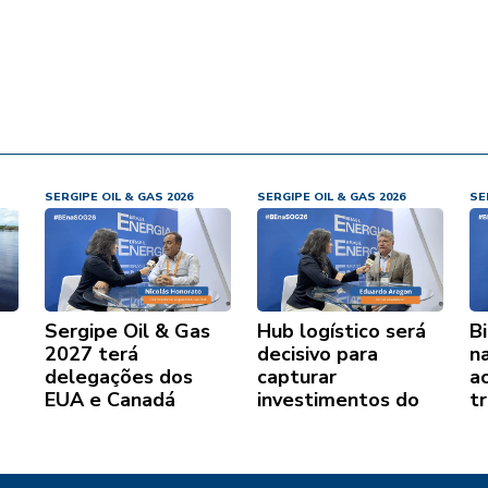
Licenciamento
Ambiental
SERGIPE OIL & GAS 2026
SERGIPE OIL & GAS 2026
SE
Sergipe Oil & Gas
Hub logístico será
B
2027 terá
decisivo para
n
delegações dos
capturar
ac
EUA e Canadá
investimentos do
t
Seap
e