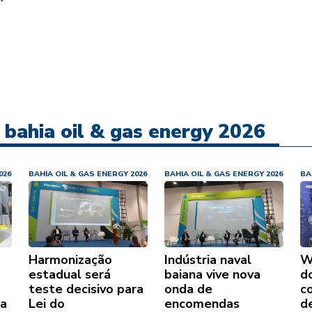
e bahia oil & gas energy 2026
026
BAHIA OIL & GAS ENERGY 2026
BAHIA OIL & GAS ENERGY 2026
BA
Harmonização
Indústria naval
W
estadual será
baiana vive nova
d
teste decisivo para
onda de
c
ra
Lei do
encomendas
d