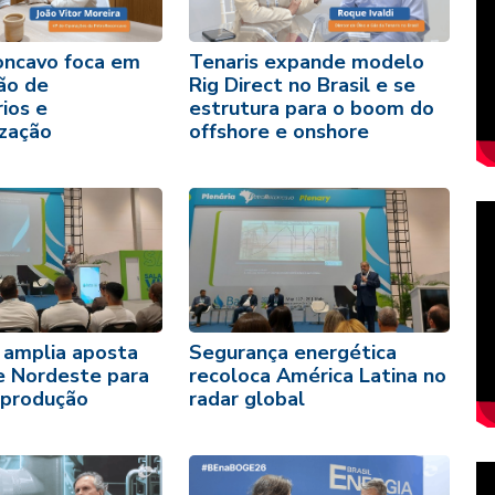
ncavo foca em
Tenaris expande modelo
ão de
Rig Direct no Brasil e se
ios e
estrutura para o boom do
ização
offshore e onshore
 amplia aposta
Segurança energética
e Nordeste para
recoloca América Latina no
 produção
radar global