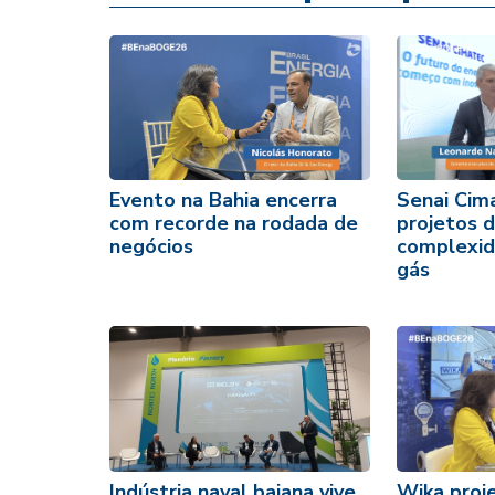
Evento na Bahia encerra
Senai Cim
com recorde na rodada de
projetos d
negócios
complexid
gás
Indústria naval baiana vive
Wika proj