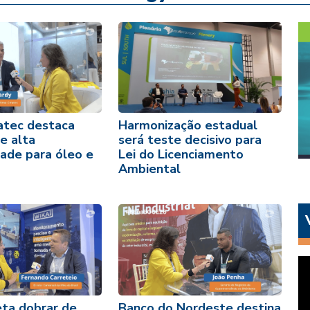
atec destaca
Harmonização estadual
e alta
será teste decisivo para
ade para óleo e
Lei do Licenciamento
Ambiental
eta dobrar de
Banco do Nordeste destina