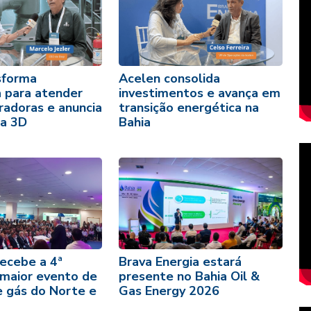
sforma
Acelen consolida
a para atender
investimentos e avança em
radoras e anuncia
transição energética na
a 3D
Bahia
recebe a 4ª
Brava Energia estará
 maior evento de
presente no Bahia Oil &
e gás do Norte e
Gas Energy 2026