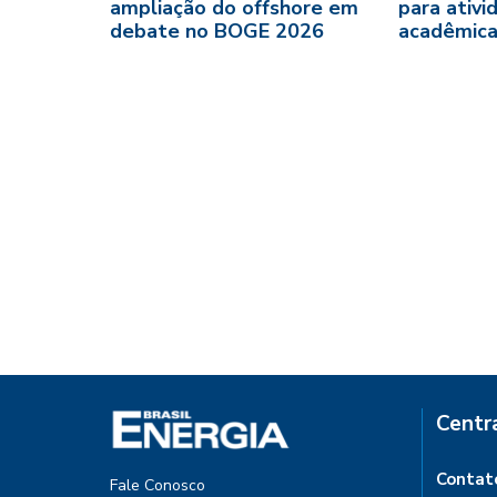
ampliação do offshore em
para ativi
debate no BOGE 2026
acadêmic
Centr
Contat
Fale Conosco