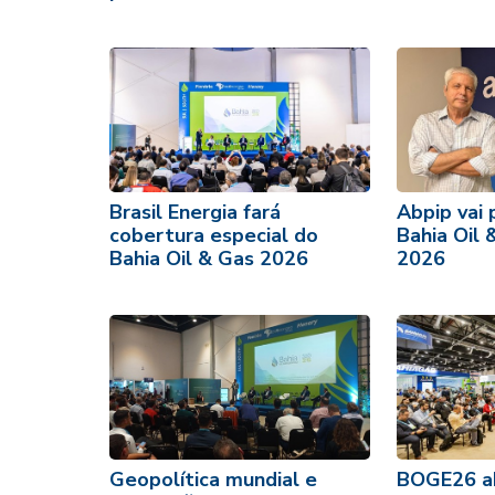
Brasil Energia fará
Abpip vai 
cobertura especial do
Bahia Oil 
Bahia Oil & Gas 2026
2026
Geopolítica mundial e
BOGE26 ab