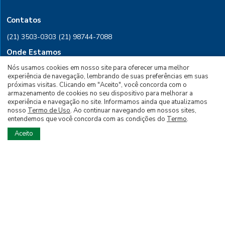
Contatos
(21) 3503-0303
(21) 98744-7088
Onde Estamos
Rio de Janeiro, Rua Conselheiro
Nós usamos cookies em nosso site para oferecer uma melhor
experiência de navegação, lembrando de suas preferências em suas
Saraiva, 28 Sala 601, CEP 20091-030
próximas visitas. Clicando em "Aceito", você concorda com o
armazenamento de cookies no seu dispositivo para melhorar a
PARA ASSINAR
experiência e navegação no site. Informamos ainda que atualizamos
nosso
Termo de Uso
. Ao continuar navegando em nossos sites,
entendemos que você concorda com as condições do
Termo
.
PARA ANUNCIAR
Aceito
Siga nossas Redes Sociais
© 2026 Todos os Direitos Reservados à Editora