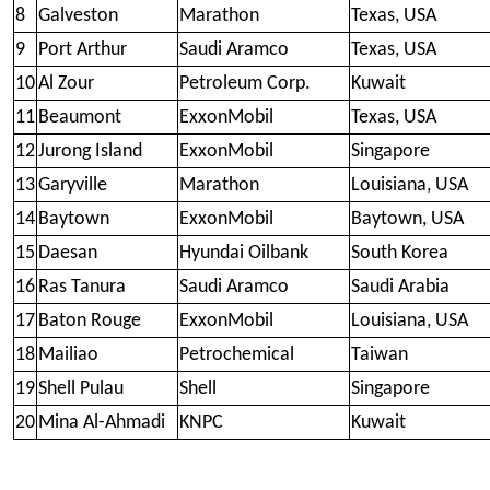
8
Galveston
Marathon
Texas, USA
9
Port Arthur
Saudi Aramco
Texas, USA
10
Al Zour
Petroleum Corp.
Kuwait
11
Beaumont
ExxonMobil
Texas, USA
12
Jurong Island
ExxonMobil
Singapore
13
Garyville
Marathon
Louisiana, USA
14
Baytown
ExxonMobil
Baytown, USA
15
Daesan
Hyundai Oilbank
South Korea
16
Ras Tanura
Saudi Aramco
Saudi Arabia
17
Baton Rouge
ExxonMobil
Louisiana, USA
18
Mailiao
Petrochemical
Taiwan
19
Shell Pulau
Shell
Singapore
20
Mina Al-Ahmadi
KNPC
Kuwait