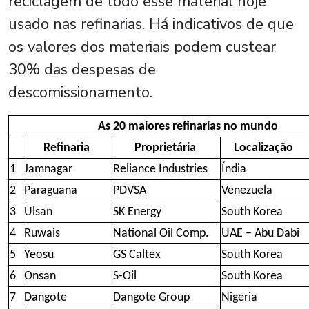
reciclagem de todo esse material hoje
usado nas refinarias. Há indicativos de que
os valores dos materiais podem custear
30% das despesas de
descomissionamento.
As 20 maiores refinarias no mundo
Refinaria
Proprietária
Localização
1
Jamnagar
Reliance Industries
Índia
2
Paraguana
PDVSA
Venezuela
3
Ulsan
SK Energy
South Korea
4
Ruwais
National Oil Comp.
UAE – Abu Dabi
5
Yeosu
GS Caltex
South Korea
6
Onsan
S-Oil
South Korea
7
Dangote
Dangote Group
Nigeria