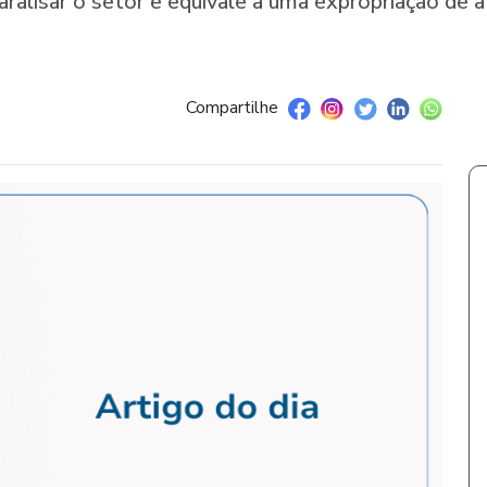
ralisar o setor e equivale a uma expropriação de a
Compartilhe